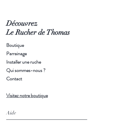
naturelle
En touche finale sur un bowl de fruits ou
de granola
Découvrez
En garniture d’une pâtisserie ou d’un
gâteau maison
Le Rucher de Thomas
Boutique
Parrainage
Installer une ruche
Qui sommes-nous ?
Contact
Visitez notre boutique
Aide
FAQ