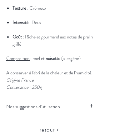
Texture
: Crémeux
Intensité
: Doux
Goût
: Riche et gourmand aux notes de pralin
grillé
Composition
: miel et
noisette
(allergène).
A conserver à l'abri de la chaleur et de l'humidité.
Origine France
Contenance : 250g
Nos suggestions d'utilisation
En pâte à tartiner sur du pain, des crêpes
ou des gaufres
retour
À la cuillère pour une touche gourmande