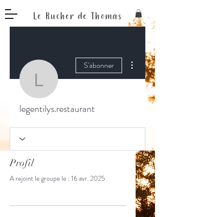
Le Rucher de Thomas
Plus d'actions
S'abonner
legentilys.restaurant
legentilys.restaurant
Profil
A rejoint le groupe le : 16 avr. 2025