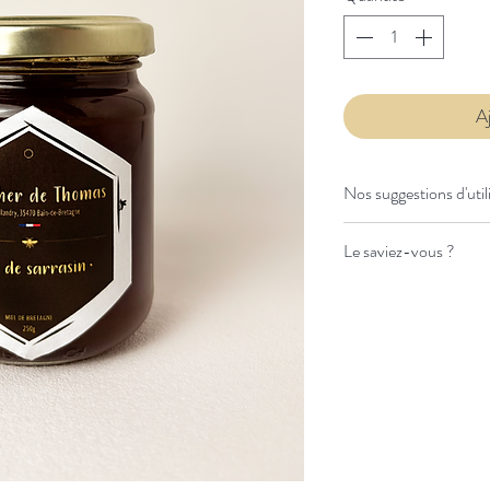
A
Nos suggestions d'util
Dans une marinade
Le saviez-vous ?
une saveur profond
Dans un yaourt na
Le miel de sarrasin
cri
touche corsée
lentement
et de mani
Mélangé à du beurr
des cristaux un peu pl
chaud
cristallisation
témoign
Pour sucrer une in
authentique.