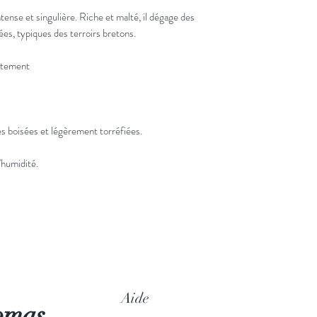
ntense et singulière. Riche et malté, il dégage des
es, typiques des terroirs bretons.
entement
es boisées et légèrement torréfiées.
l'humidité.
Aide
omas