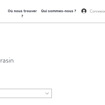
Connexio
Où nous t
rouver
Qui sommes-nous ?
?
rasin