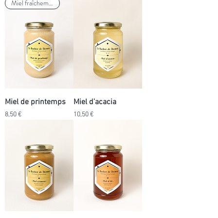
Miel fraîchement récolté
Miel de printemps
Miel d’acacia
Prix
Prix
8,50 €
10,50 €