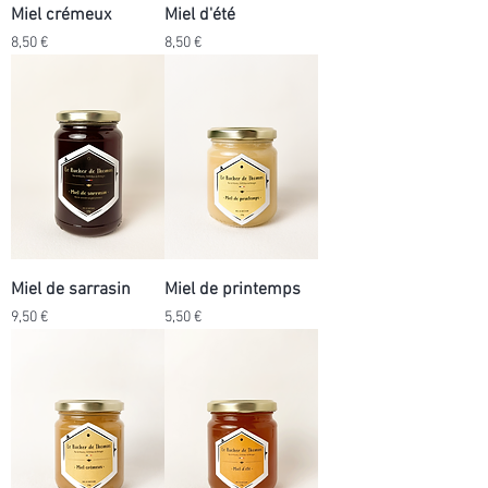
Miel crémeux
Miel d'été
Prix
Prix
8,50 €
8,50 €
Miel de sarrasin
Miel de printemps
Prix
Prix
9,50 €
5,50 €