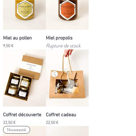
Miel au pollen
Miel propolis
Rupture de stock
Prix
9,50 €
Coffret découverte
Coffret cadeau
Prix
Prix
22,50 €
22,50 €
Nouveauté