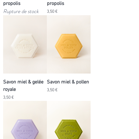
propolis
propolis
Rupture de stock
Prix
3,50 €
Savon miel & gelée
Savon miel & pollen
royale
Prix
3,50 €
Prix
3,50 €