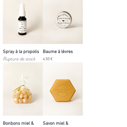
Spray à la propolis
Baume à lèvres
Rupture de stock
Prix
4,50 €
Bonbons miel &
Savon miel &