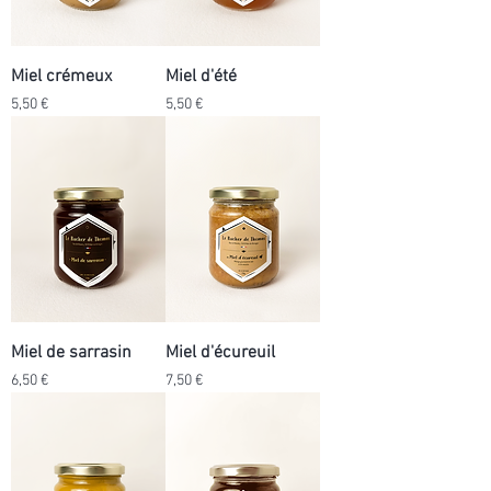
Miel crémeux
Miel d'été
Prix
Prix
5,50 €
5,50 €
Miel de sarrasin
Miel d'écureuil
Prix
Prix
6,50 €
7,50 €