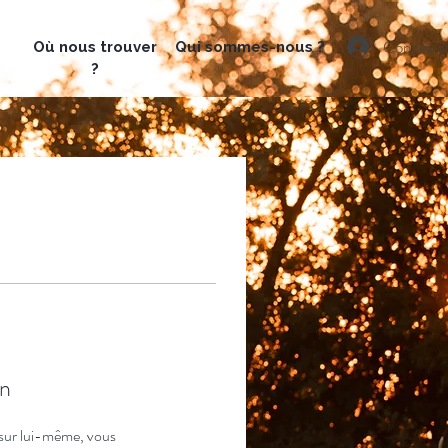
Connexio
Où nous t
rouver
Qui sommes-nous ?
?
n
sur lui-même, vous