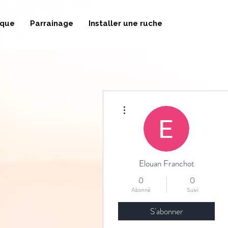
ique
Parrainage
Installer une ruche
Plus d'actions
Elouan Franchot
0
0
Abonné
Suivi
S'abonner