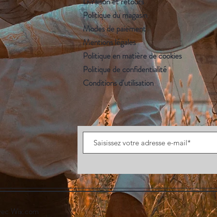
Livraison et retours
Politique du magasin
Modes de paiement
Mentions légales
Politique en matière de cookies
Politique de confidentialité
Conditions d'utilisation
vec
Wix.com