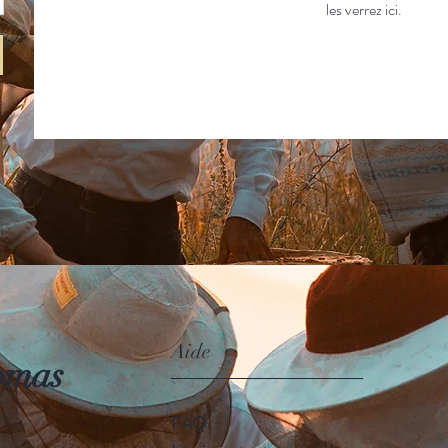
les verrez ici.
Aide
omas
FAQ