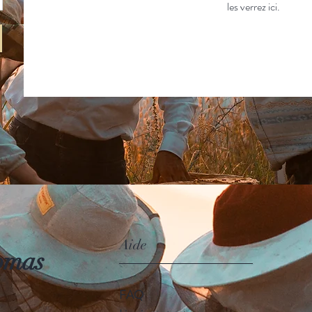
les verrez ici.
Aide
omas
FAQ