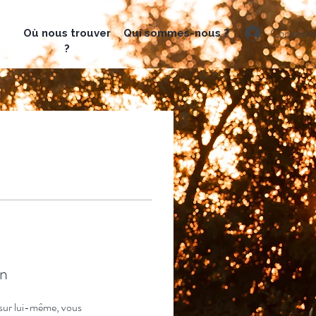
Connexio
Où nous t
rouver
Qui sommes-nous ?
?
n
sur lui-même, vous