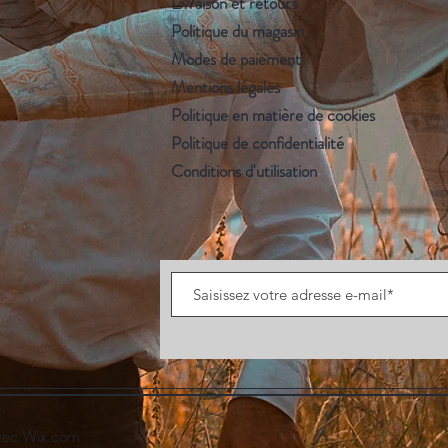
Livraison et retours
Politique du magasin
Modes de paiement
Mentions légales
Politique en matière de cookies
Politique de confidentialité
Conditions d'utilisation
vec
Wix.com