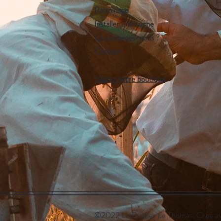
Parrainage
Installer une ruche
Qui sommes-nous ?
Contact
Visitez notre boutique
©2022 Le Rucher de Thomas. Créé a