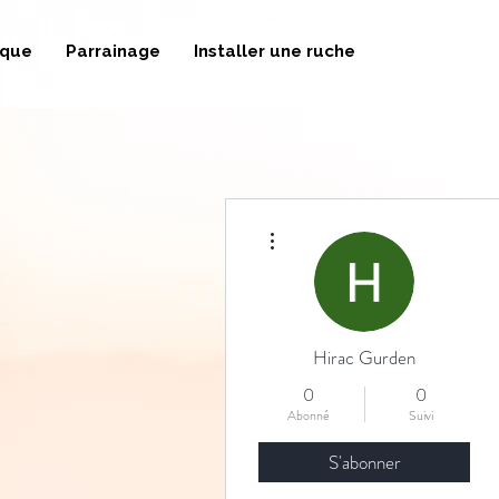
ique
Parrainage
Installer une ruche
Plus d'actions
Hirac Gurden
0
0
Abonné
Suivi
S'abonner